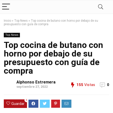
Inicio
»
Top News
»
Top cocina de butano con horno por debajo de su
presupuesto con guía de compra
Top News
Top cocina de butano con
horno por debajo de su
presupuesto con guía de
compra
Alphonso Estremera
155
Vistas
0
septiembre 27, 2022
0
Guardar