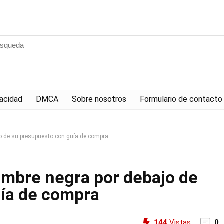
vacidad
DMCA
Sobre nosotros
Formulario de contacto
o de su presupuesto con guía de compra
mbre negra por debajo de
ía de compra
144
Vistas
0