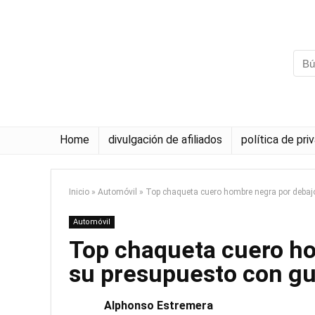
Home
divulgación de afiliados
política de pri
Inicio
»
Automóvil
»
Top chaqueta cuero hombre negra por debaj
Automóvil
Top chaqueta cuero ho
su presupuesto con gu
Alphonso Estremera