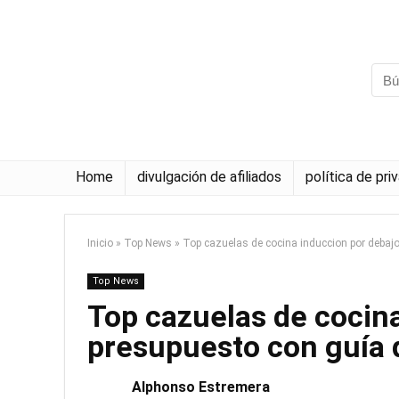
Home
divulgación de afiliados
política de pri
Inicio
»
Top News
»
Top cazuelas de cocina induccion por debaj
Top News
Top cazuelas de cocina
presupuesto con guía
Alphonso Estremera