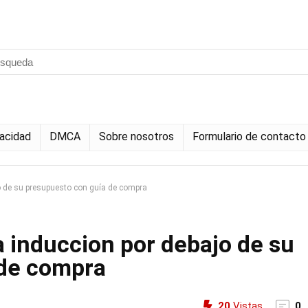
vacidad
DMCA
Sobre nosotros
Formulario de contacto
o de su presupuesto con guía de compra
 induccion por debajo de su
 de compra
20
Vistas
0