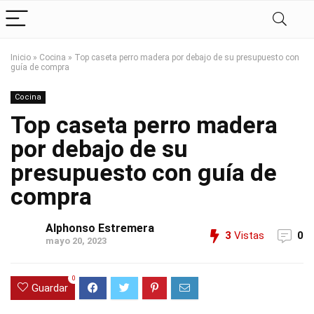
Inicio
»
Cocina
»
Top caseta perro madera por debajo de su presupuesto con
guía de compra
Cocina
Top caseta perro madera
por debajo de su
presupuesto con guía de
compra
Alphonso Estremera
3
Vistas
0
mayo 20, 2023
0
Guardar