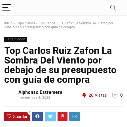
Inicio
»
Tapa blanda
»
Top Carlos Ruiz Zafon La Sombra Del Viento por
debajo de su presupuesto con guía de compra
Tapa blanda
Top Carlos Ruiz Zafon La
Sombra Del Viento por
debajo de su presupuesto
con guía de compra
Alphonso Estremera
26
Vistas
0
noviembre 4, 2022
0
Guardar