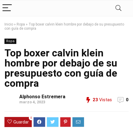
Inicio
»
Ropa
»
Top boxer calvin klein hombre por debajo de su presupuesto
con guía de compra
Ropa
Top boxer calvin klein
hombre por debajo de su
presupuesto con guía de
compra
Alphonso Estremera
23
Vistas
0
marzo 4, 2023
0
Guardar