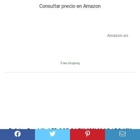
Consultar precio en Amazon
Amazon.es
Free shipping
Fafeicy Bombilla LED COB G4 5W 600LM AC / DC 12V
Bombilla de lámpara de techo 4.2x1.3cm para...