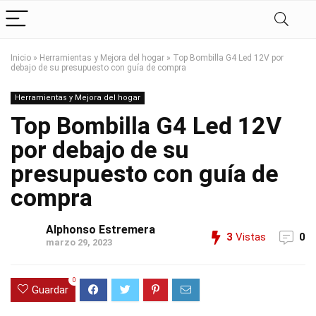
Inicio
»
Herramientas y Mejora del hogar
»
Top Bombilla G4 Led 12V por
debajo de su presupuesto con guía de compra
Herramientas y Mejora del hogar
Top Bombilla G4 Led 12V
por debajo de su
presupuesto con guía de
compra
Alphonso Estremera
3
Vistas
0
marzo 29, 2023
0
Guardar