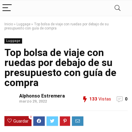
Inicio
»
Luggage
»
Top bolsa de viaje con ruedas por debajo de su
presupuesto con guía de compra
Luggage
Top bolsa de viaje con
ruedas por debajo de su
presupuesto con guía de
compra
Alphonso Estremera
133
Vistas
0
marzo 29, 2022
0
Guardar