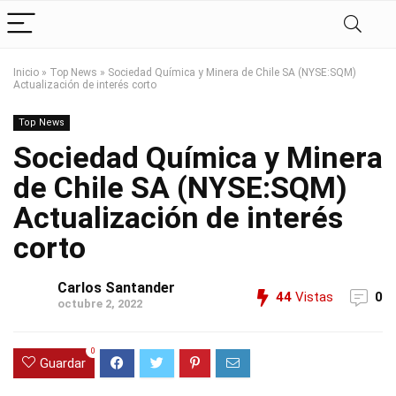
Inicio
»
Top News
»
Sociedad Química y Minera de Chile SA (NYSE:SQM)
Actualización de interés corto
Top News
Sociedad Química y Minera
de Chile SA (NYSE:SQM)
Actualización de interés
corto
Carlos Santander
44
Vistas
0
octubre 2, 2022
0
Guardar