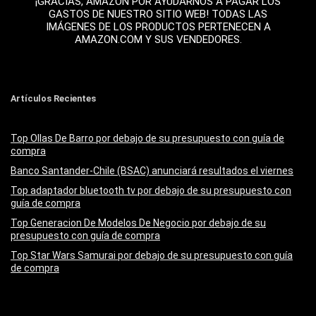
¡GRACIAS, AMAZON POR AYUDARNOS A PAGAR LOS
GASTOS DE NUESTRO SITIO WEB! TODAS LAS
IMÁGENES DE LOS PRODUCTOS PERTENECEN A
AMAZON.COM Y SUS VENDEDORES.
Artículos Recientes
Top Ollas De Barro por debajo de su presupuesto con guía de
compra
Banco Santander-Chile (BSAC) anunciará resultados el viernes
Top adaptador bluetooth tv por debajo de su presupuesto con
guía de compra
Top Generacion De Modelos De Negocio por debajo de su
presupuesto con guía de compra
Top Star Wars Samurai por debajo de su presupuesto con guía
de compra