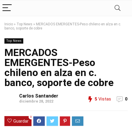
Inicio
»
Top News
»
MERCADOS EMERGENTES-Peso chileno en alza en c.
banco, soporte de cobre
Top News
MERCADOS
EMERGENTES-Peso
chileno en alza en c.
banco, soporte de cobre
Carlos Santander
5
Vistas
0
diciembre 28, 2022
0
Guardar