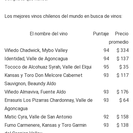
Los mejores vinos chilenos del mundo en busca de vinos
:
El nombre del vino
Puntaje
Precio
promedio
Viñedo Chadwick, Mybo Valley
94
$ 334
Identidad, Valle de Agoncagua
94
$ 137
Tococo de Alcohuaz Syrah, Valle del Elqui
95
$ 35
Kansas y Toro Don Melcore Cabernet
93
$ 117
Sauvignon, Beaundy Aldo
Viñedo Almaviva, Fuente Aldo
93
$ 176
Errasuris Los Pizarras Chardonnay, Valle de
93
$ 64
Agoncagua
Matic Cyra, Valle de San Antonio
92
$ 158
Fumo Carmenere, Kansas y Toro Garmin
93
$ 138