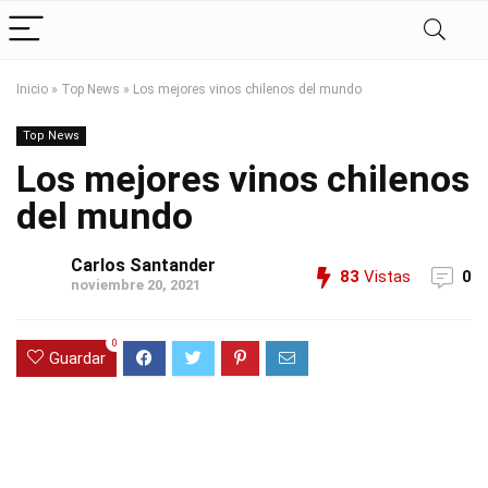
Inicio
»
Top News
»
Los mejores vinos chilenos del mundo
Top News
Los mejores vinos chilenos
del mundo
Carlos Santander
83
Vistas
0
noviembre 20, 2021
0
Guardar