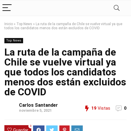
Inicio
»
Top News
»
La ruta de la campaña de Chile se vuelve virtual ya que
todos los candidatos menos dos están excluidos de COVID
Top News
La ruta de la campaña de
Chile se vuelve virtual ya
que todos los candidatos
menos dos están excluidos
de COVID
Carlos Santander
19
Vistas
0
noviembre 5, 2021
0
Guardar