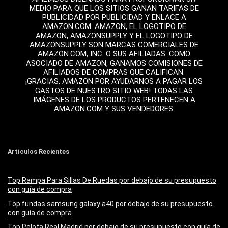
MEDIO PARA QUE LOS SITIOS GANAN TARIFAS DE
PUBLICIDAD POR PUBLICIDAD Y ENLACE A
AMAZON.COM. AMAZON, EL LOGOTIPO DE
AMAZON, AMAZONSUPPLY Y EL LOGOTIPO DE
AMAZONSUPPLY SON MARCAS COMERCIALES DE
AMAZON.COM, INC. O SUS AFILIADAS. COMO
ASOCIADO DE AMAZON, GANAMOS COMISIONES DE
AFILIADOS DE COMPRAS QUE CALIFICAN.
¡GRACIAS, AMAZON POR AYUDARNOS A PAGAR LOS
GASTOS DE NUESTRO SITIO WEB! TODAS LAS
IMÁGENES DE LOS PRODUCTOS PERTENECEN A
AMAZON.COM Y SUS VENDEDORES.
Artículos Recientes
Top Rampa Para Sillas De Ruedas por debajo de su presupuesto
con guía de compra
Top fundas samsung galaxy a40 por debajo de su presupuesto
con guía de compra
Top Pelota Real Madrid por debajo de su presupuesto con guía de