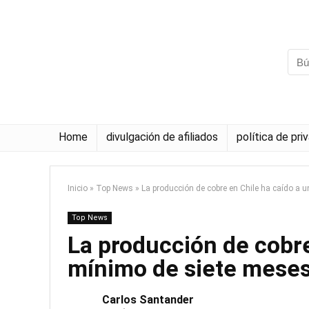
Home
divulgación de afiliados
política de pri
Inicio
»
Top News
»
La producción de cobre en Chile ha caído a 
Top News
La producción de cobre
mínimo de siete mese
Carlos Santander