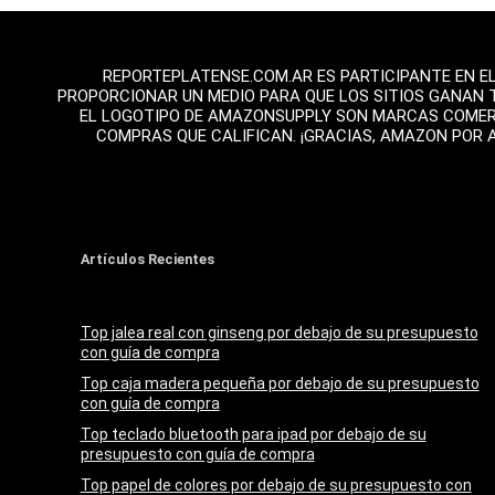
REPORTEPLATENSE.COM.AR ES PARTICIPANTE EN E
PROPORCIONAR UN MEDIO PARA QUE LOS SITIOS GANAN 
EL LOGOTIPO DE AMAZONSUPPLY SON MARCAS COMERCI
COMPRAS QUE CALIFICAN. ¡GRACIAS, AMAZON POR 
Artículos Recientes
Top jalea real con ginseng por debajo de su presupuesto
con guía de compra
Top caja madera pequeña por debajo de su presupuesto
con guía de compra
Top teclado bluetooth para ipad por debajo de su
presupuesto con guía de compra
Top papel de colores por debajo de su presupuesto con