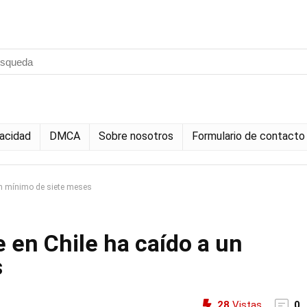
vacidad
DMCA
Sobre nosotros
Formulario de contacto
un mínimo de siete meses
 en Chile ha caído a un
s
28
Vistas
0