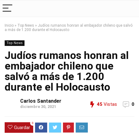
Inicio
»
Top News
»
Judíos rumanos honran al embajador chileno que salvó
a más de 1.200 durante el Holocausto
Top News
Judíos rumanos honran al
embajador chileno que
salvó a más de 1.200
durante el Holocausto
Carlos Santander
45
Vistas
0
diciembre 30, 2021
0
Guardar