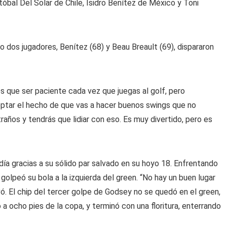
bal Del Solar de Chile, Isidro Benítez de México y Toni
o dos jugadores, Benítez (68) y Beau Breault (69), dispararon
es que ser paciente cada vez que juegas al golf, pero
eptar el hecho de que vas a hacer buenos swings que no
traños y tendrás que lidiar con eso. Es muy divertido, pero es
día gracias a su sólido par salvado en su hoyo 18. Enfrentando
golpeó su bola a la izquierda del green. “No hay un buen lugar
ó. El chip del tercer golpe de Godsey no se quedó en el green,
ro a ocho pies de la copa, y terminó con una floritura, enterrando