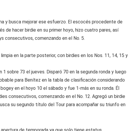
na y busca mejorar ese esfuerzo. El escocés procedente de
 de hacer birdie en su primer hoyo, hizo cuatro pares, así
ys consecutivos, comenzando en el No. 5.
impia en la parte posterior, con birdies en los Nos. 11, 14, 15 y
 1 sobre 73 el jueves. Disparó 70 en la segunda ronda y luego
obable para Benítez en la tabla de clasificación considerando
 bogey en el hoyo 10 el sábado y fue 1-más en su ronda. Él
irdies consecutivos, comenzando en el No. 12. Agregó un birdie
busca su segundo título del Tour para acompañar su triunfo en
 apertura de temporada ya que solo tiene estatus