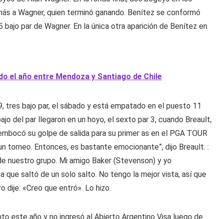
 más a Wagner, quien terminó ganando. Benítez se conformó
 bajo par de Wagner. En la única otra aparición de Benítez en
do el año entre Mendoza y Santiago de Chile
, tres bajo par, el sábado y está empatado en el puesto 11
jo del par llegaron en un hoyo, el sexto par 3, cuando Breault,
 embocó su golpe de salida para su primer as en el PGA TOUR
n torneo. Entonces, es bastante emocionante”, dijo Breault. :
e nuestro grupo. Mi amigo Baker (Stevenson) y yo
que saltó de un solo salto. No tengo la mejor vista, así que
o dije: «Creo que entró». Lo hizo.
to este año y no ingresó al Abierto Argentino Visa luego de