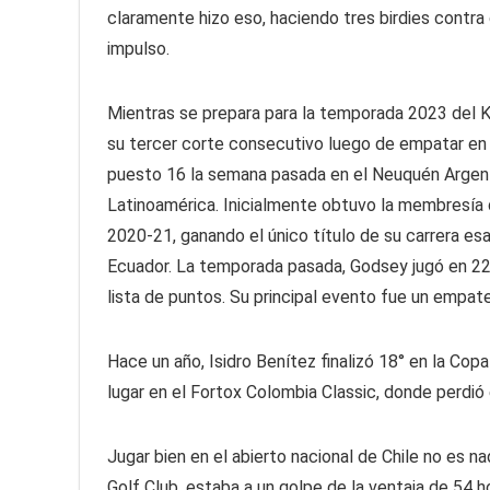
claramente hizo eso, haciendo tres birdies contra
impulso.
Mientras se prepara para la temporada 2023 del K
su tercer corte consecutivo luego de empatar en 
puesto 16 la semana pasada en el Neuquén Argent
Latinoamérica. Inicialmente obtuvo la membresía d
2020-21, ganando el único título de su carrera es
Ecuador. La temporada pasada, Godsey jugó en 22 
lista de puntos. Su principal evento fue un empa
Hace un año, Isidro Benítez finalizó 18° en la Cop
lugar en el Fortox Colombia Classic, donde per
Jugar bien en el abierto nacional de Chile no es n
Golf Club, estaba a un golpe de la ventaja de 54 h