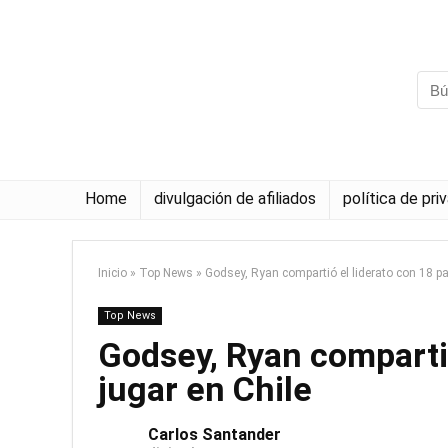
Home
divulgación de afiliados
política de pri
Inicio
»
Top News
»
Godsey, Ryan compartió el liderato con 18 pa
Top News
Godsey, Ryan compartió
jugar en Chile
Carlos Santander