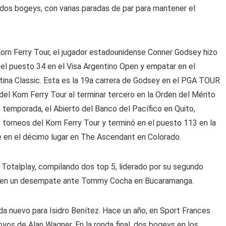
 dos bogeys, con varias paradas de par para mantener el
orn Ferry Tour, el jugador estadounidense Conner Godsey hizo
el puesto 34 en el Visa Argentino Open y empatar en el
ina Classic. Esta es la 19a carrera de Godsey en el PGA TOUR
el Korn Ferry Tour al terminar tercero en la Orden del Mérito
a temporada, el Abierto del Banco del Pacífico en Quito,
torneos del Korn Ferry Tour y terminó en el puesto 113 en la
te en el décimo lugar en The Ascendant en Colorado.
a Totalplay, compilando dos top 5, liderado por su segundo
dió en un desempate ante Tommy Cocha en Bucaramanga.
ada nuevo para Isidro Benítez. Hace un año, en Sport Frances
oyos de Alan Wagner. En la ronda final, dos bogeys en los