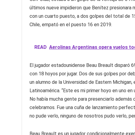
últimos nueve impidieron que Benítez presionara
con un cuarto puesto, a dos golpes del total de 15
Chile, empató en el puesto 16 en 2019.
READ
Aerolinas Argentinas opera vuelos to
El jugador estadounidense Beau Breault disparó 69
con 18 hoyos por jugar. Dos de sus golpes por deba
un alumno de la Universidad de Eastern Michigan,
Latinoamérica. “Este es mi primer hoyo en uno en u
No había mucha gente para presenciarlo además d
celebramos. Fue una cuña de lanzamiento perfecta 
no pude verlo, ninguno de nosotros pudo verlo, per
Beau Breault es un jugador condicionalmente exen