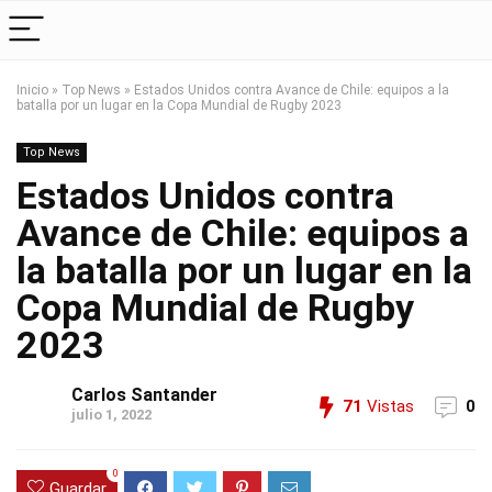
Inicio
»
Top News
»
Estados Unidos contra Avance de Chile: equipos a la
batalla por un lugar en la Copa Mundial de Rugby 2023
Top News
Estados Unidos contra
Avance de Chile: equipos a
la batalla por un lugar en la
Copa Mundial de Rugby
2023
Carlos Santander
71
Vistas
0
julio 1, 2022
0
Guardar