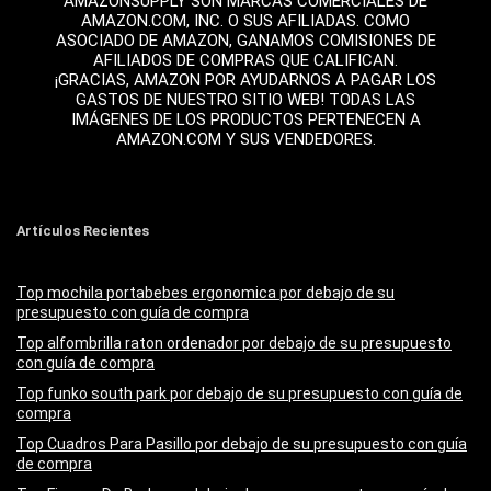
AMAZONSUPPLY SON MARCAS COMERCIALES DE
AMAZON.COM, INC. O SUS AFILIADAS. COMO
ASOCIADO DE AMAZON, GANAMOS COMISIONES DE
AFILIADOS DE COMPRAS QUE CALIFICAN.
¡GRACIAS, AMAZON POR AYUDARNOS A PAGAR LOS
GASTOS DE NUESTRO SITIO WEB! TODAS LAS
IMÁGENES DE LOS PRODUCTOS PERTENECEN A
AMAZON.COM Y SUS VENDEDORES.
Artículos Recientes
Top mochila portabebes ergonomica por debajo de su
presupuesto con guía de compra
Top alfombrilla raton ordenador por debajo de su presupuesto
con guía de compra
Top funko south park por debajo de su presupuesto con guía de
compra
Top Cuadros Para Pasillo por debajo de su presupuesto con guía
de compra