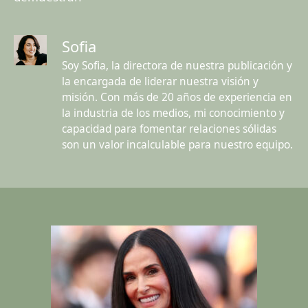
Sofia
Soy Sofia, la directora de nuestra publicación y
la encargada de liderar nuestra visión y
misión. Con más de 20 años de experiencia en
la industria de los medios, mi conocimiento y
capacidad para fomentar relaciones sólidas
son un valor incalculable para nuestro equipo.