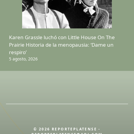
Karen Grassle luchó con Little House On The
Prairie Historia de la menopausia: ‘Dame un
respiro’
5 agosto, 2026
© 2026 REPORTEPLATENSE -