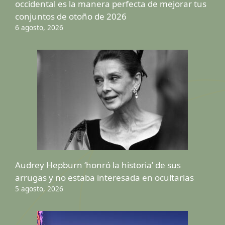
occidental es la manera perfecta de mejorar tus
conjuntos de otoño de 2026
6 agosto, 2026
Audrey Hepburn ‘honró la historia’ de sus
arrugas y no estaba interesada en ocultarlas
5 agosto, 2026