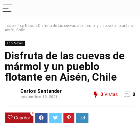
Inicio
»
Top News
»
Disfruta de las cuevas de mármol y un pueblo flotante en
Aisén, Chile
Top News
Disfruta de las cuevas de
mármol y un pueblo
flotante en Aisén, Chile
Carlos Santander
0
Vistas
0
noviembre 19, 2021
0
Guardar