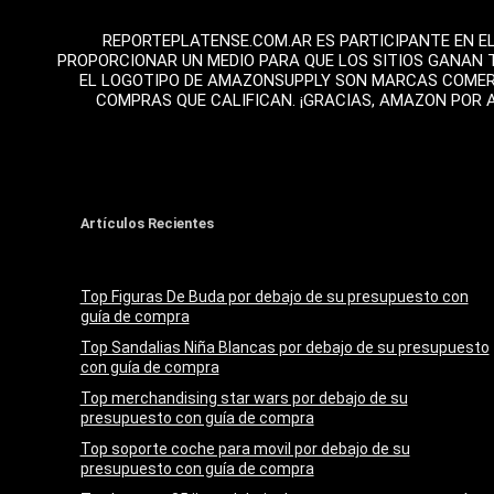
REPORTEPLATENSE.COM.AR ES PARTICIPANTE EN E
PROPORCIONAR UN MEDIO PARA QUE LOS SITIOS GANAN 
EL LOGOTIPO DE AMAZONSUPPLY SON MARCAS COMERCI
COMPRAS QUE CALIFICAN. ¡GRACIAS, AMAZON POR 
Artículos Recientes
Top Figuras De Buda por debajo de su presupuesto con
guía de compra
Top Sandalias Niña Blancas por debajo de su presupuesto
con guía de compra
Top merchandising star wars por debajo de su
presupuesto con guía de compra
Top soporte coche para movil por debajo de su
presupuesto con guía de compra