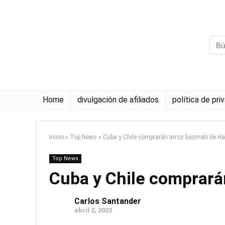
Home
divulgación de afiliados
política de pri
Inicio
»
Top News
»
Cuba y Chile comprarán arroz basmati de H
Top News
Cuba y Chile comprará
Carlos Santander
abril 2, 2022