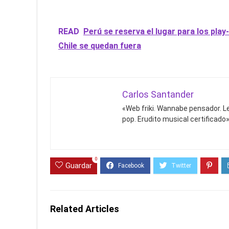
READ
Perú se reserva el lugar para los pla
Chile se quedan fuera
Carlos Santander
«Web friki. Wannabe pensador. Le
pop. Erudito musical certificado»
0
Guardar
Related Articles