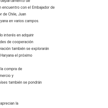
el departamento de
n encuentro con el Embajador de
r de Chile, Juan
ryana en varios campos.
 interés en adquirir
ades de cooperación
viación también se explorarán
á Haryana el próximo
 la compra de
mercio y
países también se pondrán
aprecian la