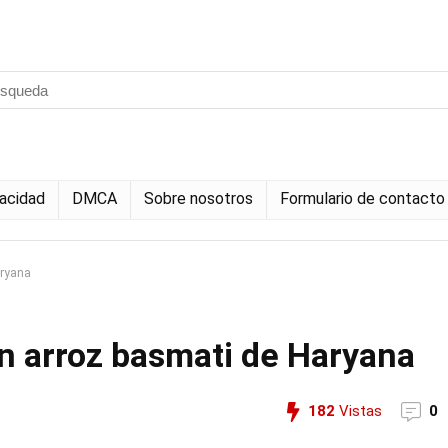
vacidad
DMCA
Sobre nosotros
Formulario de contacto
aryana
n arroz basmati de Haryana
182
Vistas
0