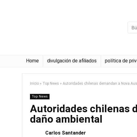
Home
divulgación de afiliados
política de pri
Inicio
»
Top News
»
Autoridades chilenas demandan a Nova Aust
Top News
Autoridades chilenas 
daño ambiental
Carlos Santander