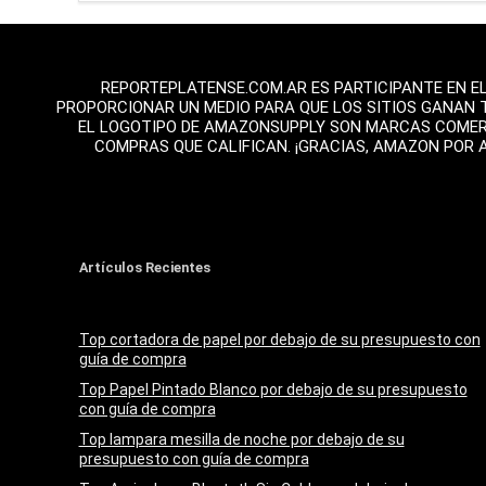
REPORTEPLATENSE.COM.AR ES PARTICIPANTE EN E
PROPORCIONAR UN MEDIO PARA QUE LOS SITIOS GANAN 
EL LOGOTIPO DE AMAZONSUPPLY SON MARCAS COMERCI
COMPRAS QUE CALIFICAN. ¡GRACIAS, AMAZON POR 
Artículos Recientes
Top cortadora de papel por debajo de su presupuesto con
guía de compra
Top Papel Pintado Blanco por debajo de su presupuesto
con guía de compra
Top lampara mesilla de noche por debajo de su
presupuesto con guía de compra