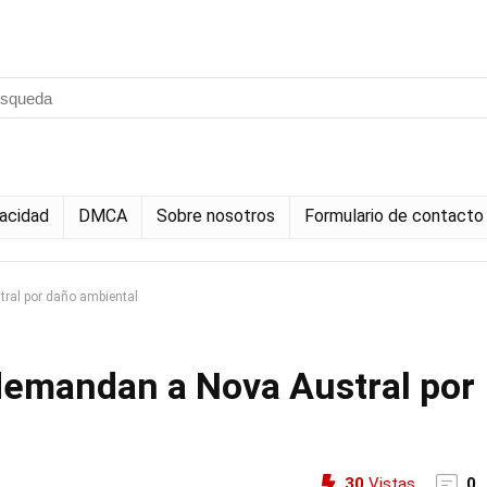
vacidad
DMCA
Sobre nosotros
Formulario de contacto
ral por daño ambiental
demandan a Nova Austral por
30
Vistas
0