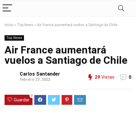
Inicio
»
Top News
»
Air France aumentará vuelos a Santiago de Chile
Top News
Air France aumentará
vuelos a Santiago de Chile
Carlos Santander
29
Vistas
0
febrero 27, 2022
0
Guardar