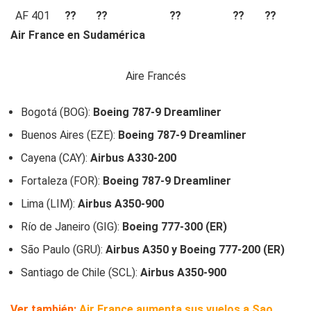
AF 401
⁇
⁇
⁇
⁇
⁇
Air France en Sudamérica
Aire Francés
Bogotá (BOG):
Boeing 787-9 Dreamliner
Buenos Aires (EZE):
Boeing 787-9 Dreamliner
Cayena (CAY):
Airbus A330-200
Fortaleza (FOR):
Boeing 787-9 Dreamliner
Lima (LIM):
Airbus A350-900
Río de Janeiro (GIG):
Boeing 777-300 (ER)
São Paulo (GRU):
Airbus A350 y Boeing 777-200 (ER)
Santiago de Chile (SCL):
Airbus A350-900
Ver también:
Air France aumenta sus vuelos a Sao