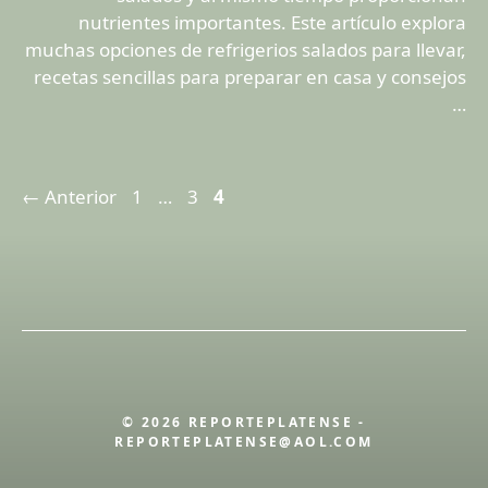
nutrientes importantes. Este artículo explora
muchas opciones de refrigerios salados para llevar,
recetas sencillas para preparar en casa y consejos
…
Página
Página
Página
←
Anterior
1
…
3
4
© 2026 REPORTEPLATENSE -
REPORTEPLATENSE@AOL.COM