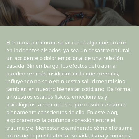
El trauma a menudo se ve como algo que ocurre
en incidentes aislados, ya sea un desastre natural,
un accidente o dolor emocional de una relación
pasada. Sin embargo, los efectos del trauma
pueden ser más insidiosos de lo que creemos,
influyendo no solo en nuestra salud mental sino
también en nuestro bienestar cotidiano. Da forma
a nuestros estados físicos, emocionales y
psicológicos, a menudo sin que nosotros seamos
plenamente conscientes de ello. En este blog,
exploraremos la profunda conexión entre el
trauma y el bienestar, examinando cómo el trauma
no resuelto puede afectar su vida diaria y cómo es