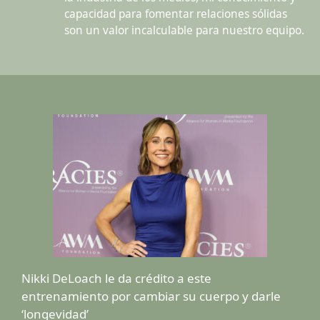
capacidad para fomentar relaciones sólidas
son un valor incalculable para nuestro equipo.
Nikki DeLoach le da crédito a este
entrenamiento por cambiar su cuerpo y darle
‘longevidad’