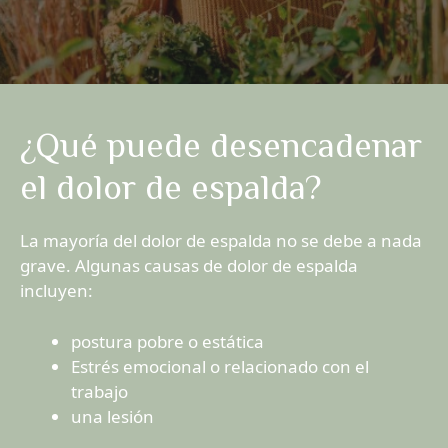
¿Qué puede desencadenar
el dolor de espalda?
La mayoría del dolor de espalda no se debe a nada
grave. Algunas causas de dolor de espalda
incluyen:
postura pobre o estática
Estrés emocional o relacionado con el
trabajo
una lesión