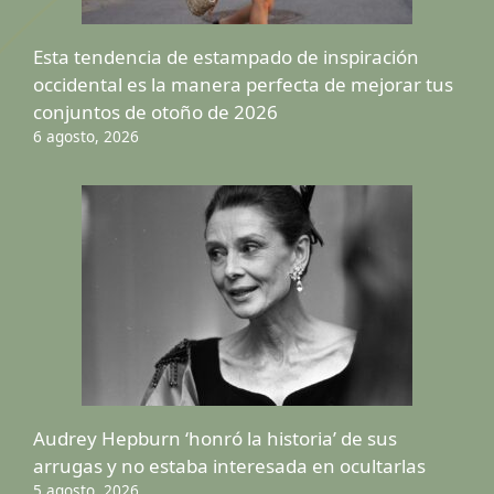
Esta tendencia de estampado de inspiración
occidental es la manera perfecta de mejorar tus
conjuntos de otoño de 2026
6 agosto, 2026
Audrey Hepburn ‘honró la historia’ de sus
arrugas y no estaba interesada en ocultarlas
5 agosto, 2026