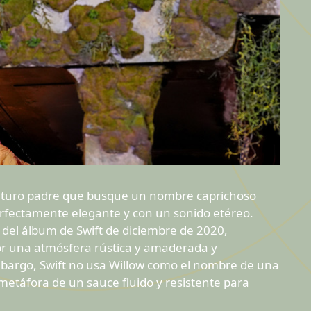
y futuro padre que busque un nombre caprichoso
rfectamente elegante y con un sonido etéreo.
l del álbum de Swift de diciembre de 2020,
por una atmósfera rústica y amaderada y
mbargo, Swift no usa Willow como el nombre de una
metáfora de un sauce fluido y resistente para