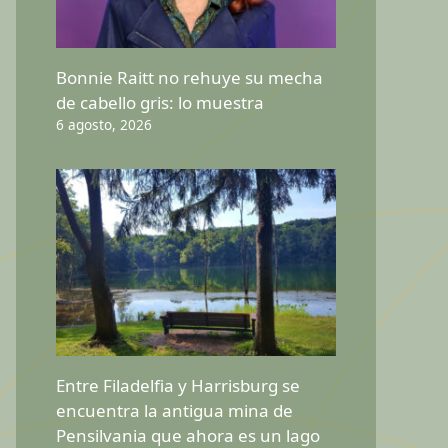
Bonnie Raitt no rehuye su mecha
de cabello gris: lo muestra
6 agosto, 2026
Entre Filadelfia y Harrisburg se
encuentra la antigua mina de
Pensilvania que ahora es un lago