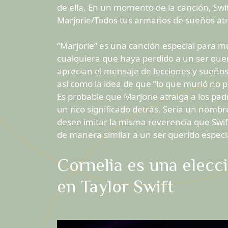
de ella. En un momento de la canción, Swif
Marjorie/Todos tus armarios de sueños atr
“Marjorie” es una canción especial para mu
cualquiera que haya perdido a un ser quer
aprecian el mensaje de lecciones y sueño
así como la idea de que “lo que murió no 
Es probable que Marjorie atraiga a los pa
un rico significado detrás. Sería un nomb
desee imitar la misma reverencia que Swif
de manera similar a un ser querido especial
Cornelia es una elecc
en Taylor Swift