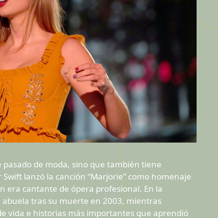
e pasado de moda, sino que también tiene
or Swift lanzó la canción “Marjorie” como homenaje
n era cantante de ópera profesional. En la
su abuela tras su muerte en 2003, mientras
 de vida e historias más importantes que aprendió