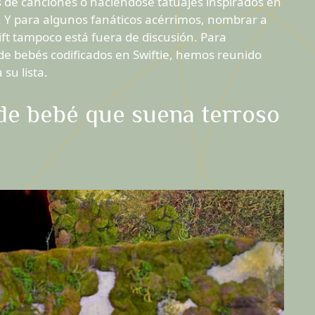
s de canciones o haciéndose tatuajes inspirados en
. Y para algunos fanáticos acérrimos, nombrar a
ft tampoco está fuera de discusión. Para
e bebés codificados en Swiftie, hemos reunido
su lista.
de bebé que suena terroso