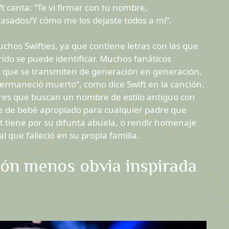
t canta: “Te vi firmar con tu nombre,
asados/Y cómo me los dejaste todos a mí”.
chos Swifties, ya que contiene letras con las que
ido se puede identificar. Muchos fanáticos
s que se transmiten de generación en generación,
permaneció muerto”, como dice Swift en la canción.
dres que buscan un nombre de estilo antiguo con
re de bebé apropiado para cualquier padre que
t tiene por su difunta abuela, o rendir homenaje
 que falleció en su propia familia.
ión menos obvia inspirada