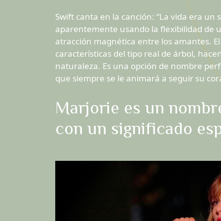
Swift canta en la canción: “La vida era un 
aparentemente usando la flexibilidad de u
atracción magnética entre los amantes. El i
características del tipo real de árbol, ha
naturaleza. Es una opción de nombre perf
que siempre se le animará a seguir su cora
Marjorie es un nombre
con un significado esp