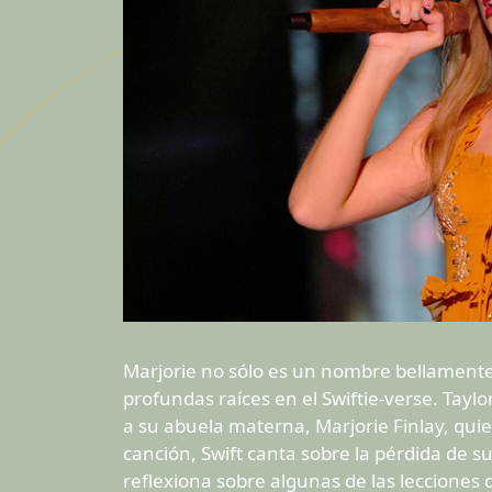
Marjorie no sólo es un nombre bellament
profundas raíces en el Swiftie-verse. Tayl
a su abuela materna, Marjorie Finlay, quie
canción, Swift canta sobre la pérdida de 
reflexiona sobre algunas de las lecciones