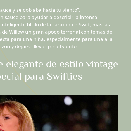
sauce y se doblaba hacia tu viento”,
n sauce para ayudar a describir la intensa
nteligente título de la canción de Swift, más las
cen de Willow un gran apodo terrenal con temas de
ecta para una niña, especialmente para una a la
zón y dejarse llevar por el viento.
 elegante de estilo vintage
ecial para Swifties