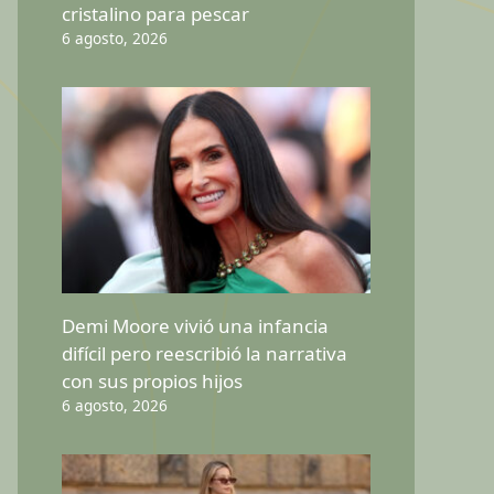
cristalino para pescar
6 agosto, 2026
Demi Moore vivió una infancia
difícil pero reescribió la narrativa
con sus propios hijos
6 agosto, 2026