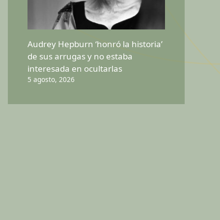
Audrey Hepburn ‘honró la historia’
de sus arrugas y no estaba
interesada en ocultarlas
5 agosto, 2026