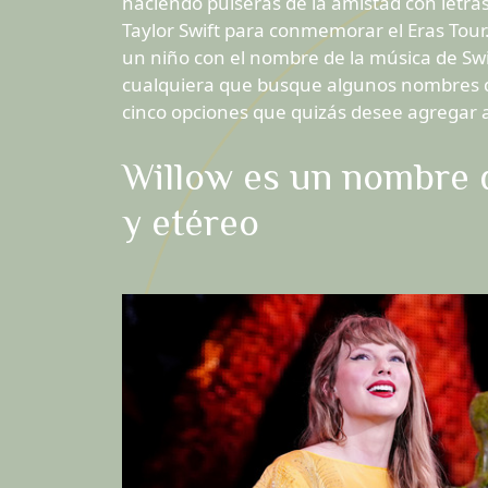
haciendo pulseras de la amistad con letra
Taylor Swift para conmemorar el Eras Tour
un niño con el nombre de la música de Swi
cualquiera que busque algunos nombres d
cinco opciones que quizás desee agregar a 
Willow es un nombre 
y etéreo