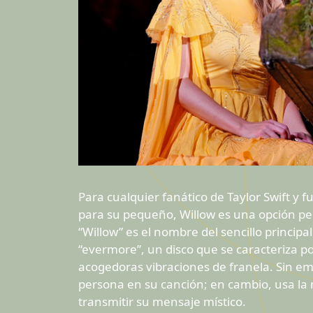
Para cualquier fanático de Taylor Swift 
para su pequeño, Willow es una opción pe
“Willow” es el nombre del sencillo principa
“evermore”, un disco que se caracteriza 
acogedoras vibraciones de franela. Sin e
persona en su canción; en cambio, usa la 
transmitir su mensaje místico.