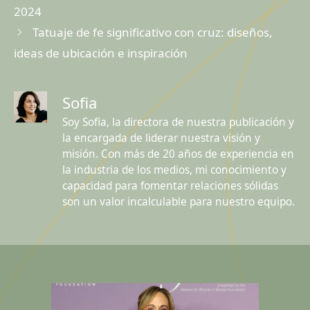
2024
Tatuaje de fe significativo con cruz: diseños,
ideas de ubicación e inspiración
Sofia
Soy Sofia, la directora de nuestra publicación y
la encargada de liderar nuestra visión y
misión. Con más de 20 años de experiencia en
la industria de los medios, mi conocimiento y
capacidad para fomentar relaciones sólidas
son un valor incalculable para nuestro equipo.