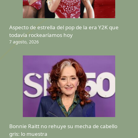
Aspecto de estrella del pop de la era Y2K que
todavía rockearíamos hoy
7 agosto, 2026
Bonnie Raitt no rehuye su mecha de cabello
gris: lo muestra