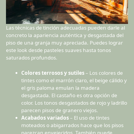
Las técnicas de tinción adecuadas pueden darle al
concreto la apariencia auténtica y desgastada del
piso de una granja muy apreciada. Puedes lograr
este look desde pasteles suaves hasta tonos
saturados profundos.
Colores terrosos y sutiles
– Los colores de
tintes como el marrón claro, el beige cálido y
el gris paloma emulan la madera
desgastada. El castaño es otra opción de
color. Los tonos desgastados de rojo y ladrillo
parecen pisos de granero viejos.
Acabados variados
– El uso de tintes
moteados o abigarrados hace que los pisos
parezcan envejecidos. También puede