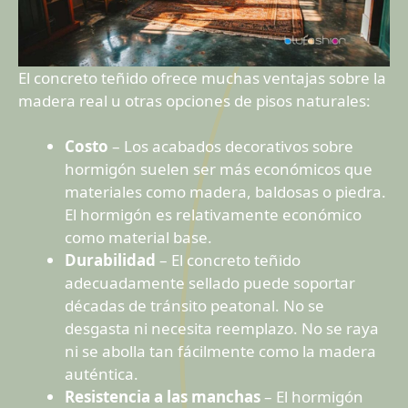
El concreto teñido ofrece muchas ventajas sobre la
madera real u otras opciones de pisos naturales:
Costo
– Los acabados decorativos sobre
hormigón suelen ser más económicos que
materiales como madera, baldosas o piedra.
El hormigón es relativamente económico
como material base.
Durabilidad
– El concreto teñido
adecuadamente sellado puede soportar
décadas de tránsito peatonal. No se
desgasta ni necesita reemplazo. No se raya
ni se abolla tan fácilmente como la madera
auténtica.
Resistencia a las manchas
– El hormigón