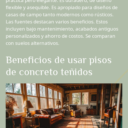
práctica pero elegante. Es duradero, de diseño
flexible y asequible. Es apropiado para diseños de
casas de campo tanto modernos como rústicos.
Las fuentes destacan varios beneficios. Estos
incluyen bajo mantenimiento, acabados antiguos
personalizados y ahorro de costos. Se comparan
con suelos alternativos.
Beneficios de usar pisos
de concreto teñidos