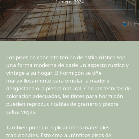
1 enero, 2024
Los pisos de concreto teñido de estilo rústico son
una forma moderna de darle un aspecto rústico y
vintage a su hogar. El hormigón se tiñe
maravillosamente para emular la madera
desgastada o la piedra natural. Con las técnicas de
coloración adecuadas, los tintes para hormigón
pueden reproducir tablas de granero y piedra
caliza viejas.
También pueden replicar otros materiales
tradicionales. Esto crea auténticos pisos de