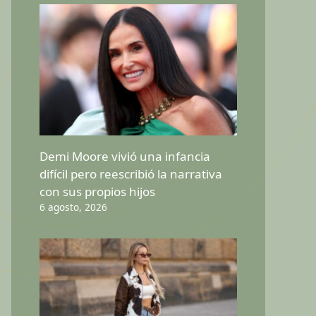
Demi Moore vivió una infancia
difícil pero reescribió la narrativa
con sus propios hijos
6 agosto, 2026