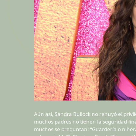
Aún así, Sandra Bullock no rehuyó el privi
muchos padres no tienen la seguridad fin
muchos se preguntan: “Guardería o niñera 