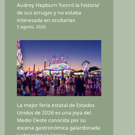
Audrey Hepburn ‘honró la historia’
de sus arrugas y no estaba
interesada en ocultarlas
5 agosto, 2026
La mejor feria estatal de Estados
Unidos de 2026 es una joya del
Medio Oeste conocida por su
escena gastronómica galardonada