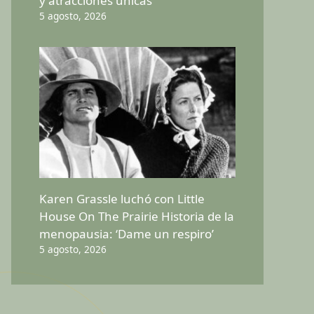
y atracciones únicas
5 agosto, 2026
Karen Grassle luchó con Little
House On The Prairie Historia de la
menopausia: ‘Dame un respiro’
5 agosto, 2026