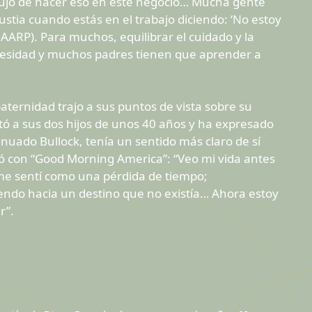
l lujo de hacer eso en este negocio… Mucha gente
ustia cuando estás en el trabajo diciendo: ‘No estoy
 AARP).
Para muchos, equilibrar el cuidado y la
cesidad y muchos padres tienen que aprender a
aternidad trajo a sus puntos de vista sobre su
ptó a sus dos hijos de unos 40 años y ha expresado
sinuado Bullock, tenía un sentido más claro de sí
ió con “Good Morning America”: “Veo mi vida antes
e me sentí como una pérdida de tiempo;
endo hacia un destino que no existía… Ahora estoy
r”.