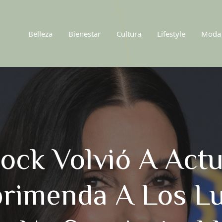
Belleza
Bienestar
Cultura
Lifestyle
Moda
lock Volvió A Act
rimenda A Los L