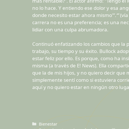
más rentable?”. El actor afirmó: “Tengo e
no lo hace. Y entiendo ese dolor y esa ang
donde necesito estar ahora mismo'”.
‘”
(vía
carrera no es una preferencia; es una ne
lidiar con una culpa abrumadora.
Continuó enfatizando los cambios que la p
trabajo, su tiempo y su éxito. Bullock ado
estar feliz por ello. Es porque, como ha in
misma (a través de E! News). Ella compart
que la de mis hijos, y no quiero decir qu
simplemente sentí como si estuviera corri
aquí y no quiero estar en ningún otro luga
Categorías
Bienestar