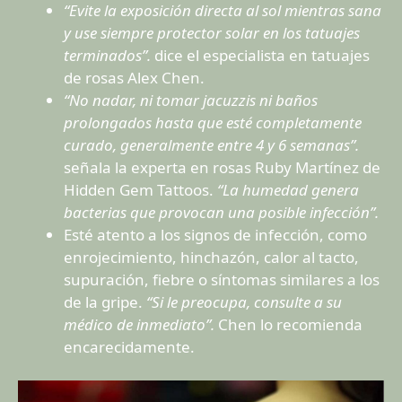
“Evite la exposición directa al sol mientras sana
y use siempre protector solar en los tatuajes
terminados”.
dice el especialista en tatuajes
de rosas Alex Chen.
“No nadar, ni tomar jacuzzis ni baños
prolongados hasta que esté completamente
curado, generalmente entre 4 y 6 semanas”.
señala la experta en rosas Ruby Martínez de
Hidden Gem Tattoos.
“La humedad genera
bacterias que provocan una posible infección”.
Esté atento a los signos de infección, como
enrojecimiento, hinchazón, calor al tacto,
supuración, fiebre o síntomas similares a los
de la gripe.
“Si le preocupa, consulte a su
médico de inmediato”.
Chen lo recomienda
encarecidamente.