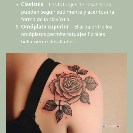
Clavícula
– Los tatuajes de rosas finas
pueden seguir sutilmente y acentuar la
forma de la clavícula.
Omóplato superior
– El área entre los
omóplatos permite tatuajes florales
bellamente detallados.