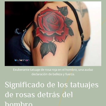
Exuberante tatuaje de rosa roja en el hombro, una audaz
declaración de belleza y fuerza.
Significado de los tatuajes
de rosas detrás del
hombro