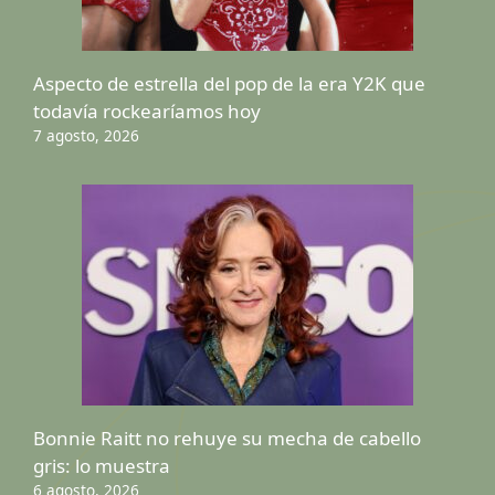
Aspecto de estrella del pop de la era Y2K que
todavía rockearíamos hoy
7 agosto, 2026
Bonnie Raitt no rehuye su mecha de cabello
gris: lo muestra
6 agosto, 2026