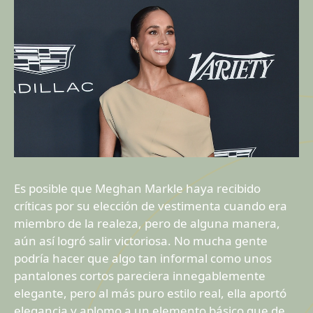
Es posible que Meghan Markle haya recibido
críticas por su elección de vestimenta cuando era
miembro de la realeza, pero de alguna manera,
aún así logró salir victoriosa. No mucha gente
podría hacer que algo tan informal como unos
pantalones cortos pareciera innegablemente
elegante, pero al más puro estilo real, ella aportó
elegancia y aplomo a un elemento básico que de