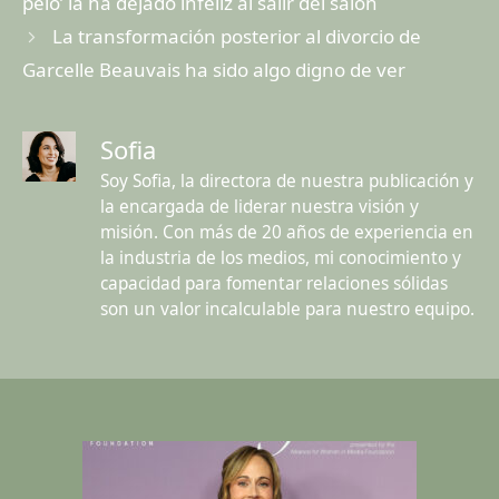
pelo’ la ha dejado infeliz al salir del salón
La transformación posterior al divorcio de
Garcelle Beauvais ha sido algo digno de ver
Sofia
Soy Sofia, la directora de nuestra publicación y
la encargada de liderar nuestra visión y
misión. Con más de 20 años de experiencia en
la industria de los medios, mi conocimiento y
capacidad para fomentar relaciones sólidas
son un valor incalculable para nuestro equipo.