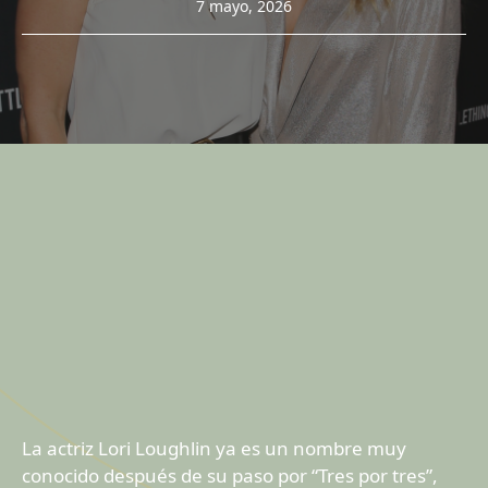
7 mayo, 2026
La actriz Lori Loughlin ya es un nombre muy
conocido después de su paso por “Tres por tres”,