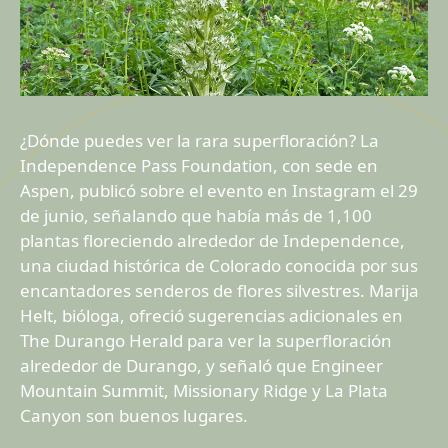
¿Dónde puedes ver la rara superfloración? La
Independence Pass Foundation, con sede en
Aspen, publicó sobre el evento en Instagram el 29
de junio, señalando que había más de 1,100
plantas floreciendo alrededor de Independence,
una ciudad histórica de Colorado conocida por sus
encantadores senderos de flores silvestres. Marija
Helt, bióloga, ofreció sugerencias adicionales en
The Durango Herald para ver la superfloración
alrededor de Durango, y señaló que Engineer
Mountain Summit, Missionary Ridge y La Plata
Canyon son buenos lugares.