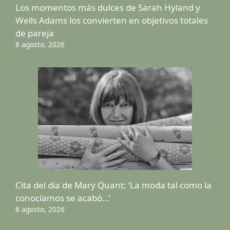
Los momentos más dulces de Sarah Hyland y
Wells Adams los convierten en objetivos totales
de pareja
8 agosto, 2026
Cita del día de Mary Quant: ‘La moda tal como la
conocíamos se acabó…’
8 agosto, 2026