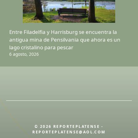
Entre Filadelfia y Harrisburg se encuentra la
antigua mina de Pensilvania que ahora es un
lago cristalino para pescar
6 agosto, 2026
© 2026 REPORTEPLATENSE -
REPORTEPLATENSE@AOL.COM