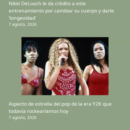
Nikki DeLoach le da crédito a este
entrenamiento por cambiar su cuerpo y darle
‘longevidad’
7 agosto, 2026
Aspecto de estrella del pop de la era Y2K que
todavía rockearíamos hoy
7 agosto, 2026