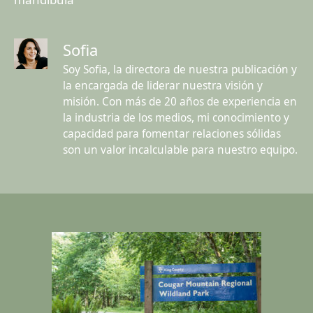
Sofia
Soy Sofia, la directora de nuestra publicación y
la encargada de liderar nuestra visión y
misión. Con más de 20 años de experiencia en
la industria de los medios, mi conocimiento y
capacidad para fomentar relaciones sólidas
son un valor incalculable para nuestro equipo.