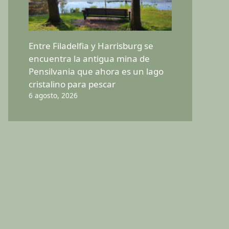
Entre Filadelfia y Harrisburg se
encuentra la antigua mina de
Pensilvania que ahora es un lago
cristalino para pescar
6 agosto, 2026