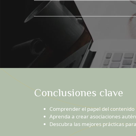
Conclusiones clave
Comprender el papel del contenido p
Aprenda a crear asociaciones autén
Descubra las mejores prácticas para