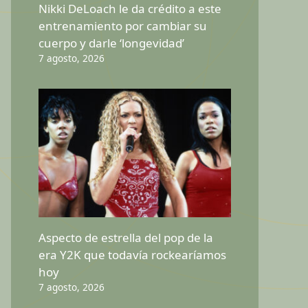
Nikki DeLoach le da crédito a este
entrenamiento por cambiar su
cuerpo y darle ‘longevidad’
7 agosto, 2026
Aspecto de estrella del pop de la
era Y2K que todavía rockearíamos
hoy
7 agosto, 2026