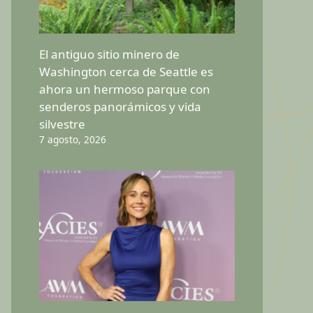
El antiguo sitio minero de
Washington cerca de Seattle es
ahora un hermoso parque con
senderos panorámicos y vida
silvestre
7 agosto, 2026