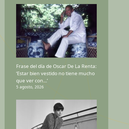
Frase del día de Oscar De La Renta:
‘Estar bien vestido no tiene mucho
que ver con…’
5 agosto, 2026