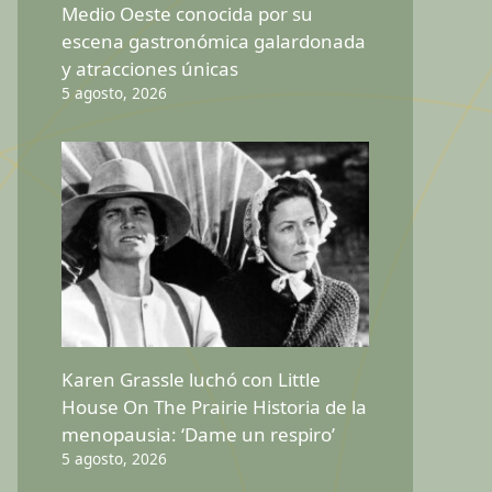
Medio Oeste conocida por su
escena gastronómica galardonada
y atracciones únicas
5 agosto, 2026
Karen Grassle luchó con Little
House On The Prairie Historia de la
menopausia: ‘Dame un respiro’
5 agosto, 2026