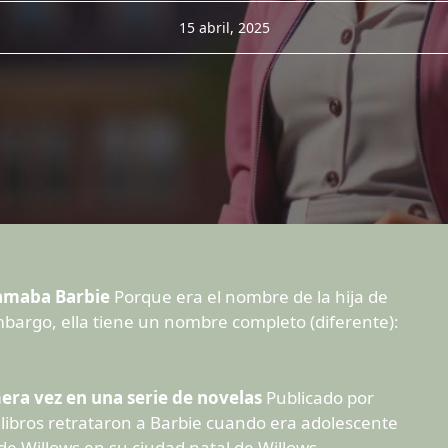
15 abril, 2025
amaba Barbie
Porque era el nombre de la hija de
bargo, ella tiene un nombre completo (diferente):
era vez en una serie de novelas
Publicado por
ibros retrataron a Barbie cuando era adolescente
a de Willows en su ciudad natal de Willows,