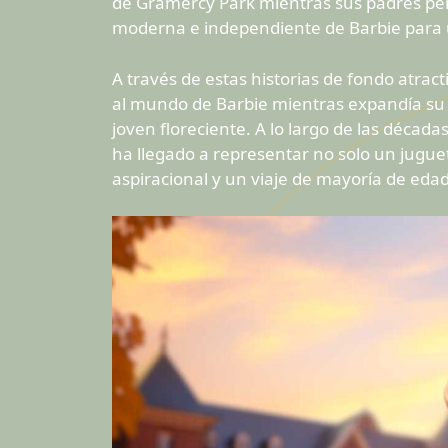
de Gramercy Park mientras sus padres per
moderna e independiente de Barbie para 
A través de estas historias de fondo atract
al mundo de Barbie mientras expandía su
joven floreciente. A lo largo de las décad
ha llegado a representar no solo un juguet
aspiracional y un viaje de mayoría de edad