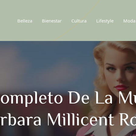
Belleza
Bienestar
Cultura
Lifestyle
Moda
ompleto De La M
rbara Millicent R