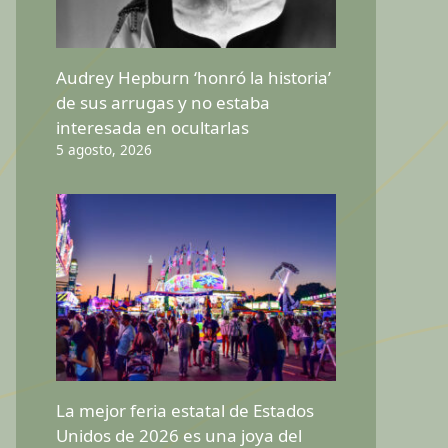
Audrey Hepburn ‘honró la historia’
de sus arrugas y no estaba
interesada en ocultarlas
5 agosto, 2026
La mejor feria estatal de Estados
Unidos de 2026 es una joya del