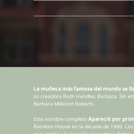
La muñeca más famosa del mundo se ll
su creadora Ruth Handler, Barbara. Sin em
Barbara Millicent Roberts.
Este nombre completo
Apareció por prim
Random House en la década de 1960. Los l
que asistía a la escuela secundaria fictici