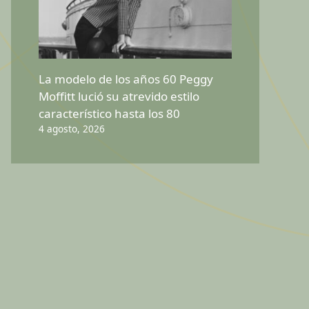
La modelo de los años 60 Peggy
Moffitt lució su atrevido estilo
característico hasta los 80
4 agosto, 2026