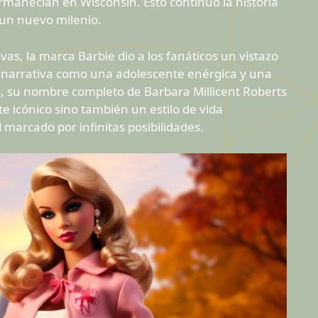
manecían en Wisconsin. Esto continuó la historia
un nuevo milenio.
ivas, la marca Barbie dio a los fanáticos un vistazo
 narrativa como una adolescente enérgica y una
as, su nombre completo de Barbara Millicent Roberts
e icónico sino también un estilo de vida
 marcado por infinitas posibilidades.