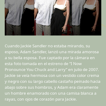
Cuando Jackie Sandler no estaba mirando, su
esposo, Adam Sandler, lanzó una mirada amorosa
a su bella esposa. Fue captado por la cámara en
esta foto tomada en el estreno de “I Now
Pronounce You Chuck and Larry” en julio de 2007.
Jackie se veía hermosa con un vestido color crema
y negro con su largo cabello castaño peinado hacia
abajo sobre sus hombros, y Adam era claramente
un hombre enamorado con una camisa blanca a
rayas, con ojos de corazón para Jackie.