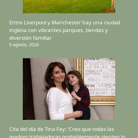
Entre Liverpool y Manchester hay una ciudad
inglesa con vibrantes parques, tiendas y
diversión familiar
9 agosto, 2026
Cita del día de Tina Fey: ‘Creo que todas las
madres trabajadoras probablemente sienten lo