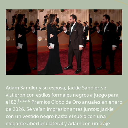
Adam Sandler y su esposa, Jackie Sandler, se
vistieron con estilos formales negros a juego para
tercero
el 83.
Premios Globo de Oro anuales en enero
de 2026. Se veían impresionantes juntos: Jackie
con un vestido negro hasta el suelo con una
elegante abertura lateral y Adam con un traje