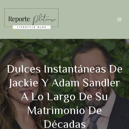
Saltar
al
contenido
Me
Dulces Instantáneas De
Jackie Y Adam Sandler
A Lo Largo De Su
Matrimonio De
Décadas