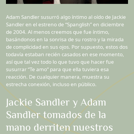
Adam Sandler susurró algo íntimo al oído de Jackie
Sandler en el estreno de “Spanglish” en diciembre
de 2004. Al menos creemos que fue íntimo,
basándonos en la sonrisa de su rostro y la mirada
de complicidad en sus ojos. Por supuesto, estos dos
todavía estaban recién casados ​​en ese momento,
así que tal vez todo lo que tuvo que hacer fue
susurrar “Te amo” para que ella tuviera esa
reacción. De cualquier manera, muestra su
estrecha conexión, incluso en público.
Jackie Sandler y Adam
Sandler tomados de la
mano derriten nuestros