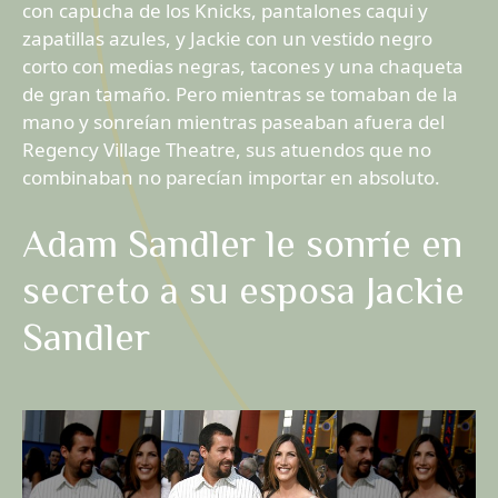
con capucha de los Knicks, pantalones caqui y
zapatillas azules, y Jackie con un vestido negro
corto con medias negras, tacones y una chaqueta
de gran tamaño. Pero mientras se tomaban de la
mano y sonreían mientras paseaban afuera del
Regency Village Theatre, sus atuendos que no
combinaban no parecían importar en absoluto.
Adam Sandler le sonríe en
secreto a su esposa Jackie
Sandler