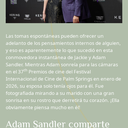
Las tomas espontáneas pueden ofrecer un
adelanto de los pensamientos internos de alguien,
y eso es aparentemente lo que sucedió en esta
conmovedora instantánea de Jackie y Adam
Sandler. Mientras Adam sonreía para las cámaras
th
en el 37
Premios de cine del Festival
Internacional de Cine de Palm Springs en enero de
2026, su esposa solo tenía ojos para él. Fue
fotografiada mirando a su marido con una gran
sonrisa en su rostro que derretirá tu corazón. ¡Ella
obviamente piensa mucho en él!
Adam Sandler comparte