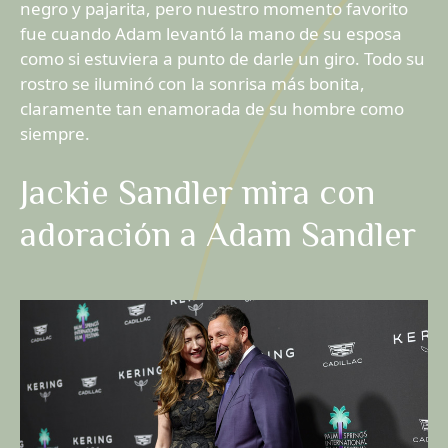
negro y pajarita, pero nuestro momento favorito
fue cuando Adam levantó la mano de su esposa
como si estuviera a punto de darle un giro. Todo su
rostro se iluminó con la sonrisa más bonita,
claramente tan enamorada de su hombre como
siempre.
Jackie Sandler mira con
adoración a Adam Sandler