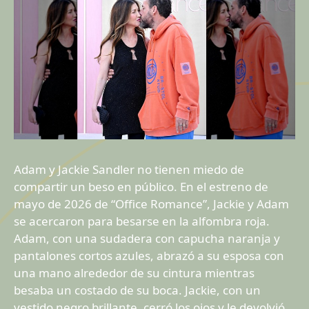
Adam y Jackie Sandler no tienen miedo de
compartir un beso en público. En el estreno de
mayo de 2026 de “Office Romance”, Jackie y Adam
se acercaron para besarse en la alfombra roja.
Adam, con una sudadera con capucha naranja y
pantalones cortos azules, abrazó a su esposa con
una mano alrededor de su cintura mientras
besaba un costado de su boca. Jackie, con un
vestido negro brillante, cerró los ojos y le devolvió