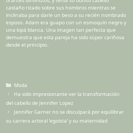
tirantes diminutos, y tenía su bonito cabello
castaño rizado sobre sus hombros mientras se
inclinaba para darle un beso a su recién nombrado
esposo. Adam era guapo con un esmoquin negro y
una kipá blanca. Una imagen tan perfecta que
demuestra que esta pareja ha sido súper cariñosa
desde el principio.
Categorías
Moda
Ha sido impresionante ver la transformación
del cabello de Jennifer Lopez
Jennifer Garner no se disculpará por equilibrar
su carrera actoral ‘egoísta’ y su maternidad