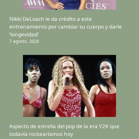
Nikki DeLoach le da crédito a este
entrenamiento por cambiar su cuerpo y darle
‘longevidad’
7 agosto, 2026
Aspecto de estrella del pop de la era Y2K que
todavía rockearíamos hoy