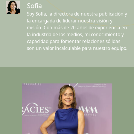
Sofia
Soy Sofia, la directora de nuestra publicación y
la encargada de liderar nuestra visión y
misión. Con más de 20 años de experiencia en
la industria de los medios, mi conocimiento y
capacidad para fomentar relaciones sólidas
son un valor incalculable para nuestro equipo.