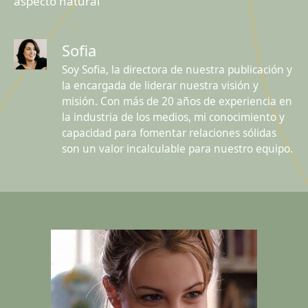
aspecto natural
Sofia
Soy Sofia, la directora de nuestra publicación y
la encargada de liderar nuestra visión y
misión. Con más de 20 años de experiencia en
la industria de los medios, mi conocimiento y
capacidad para fomentar relaciones sólidas
son un valor incalculable para nuestro equipo.