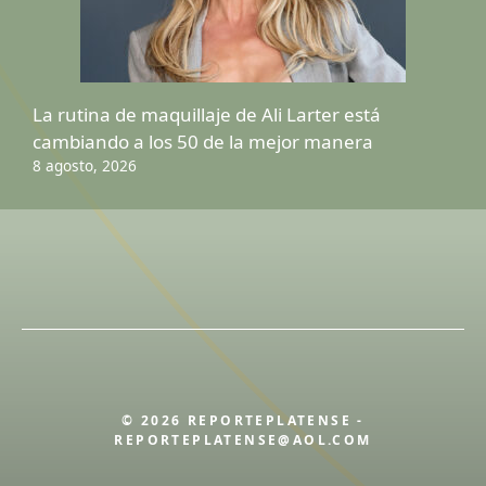
La rutina de maquillaje de Ali Larter está
cambiando a los 50 de la mejor manera
8 agosto, 2026
© 2026 REPORTEPLATENSE -
REPORTEPLATENSE@AOL.COM