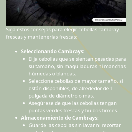
Siga estos consejos para elegir cebollas cambray
frescas y mantenerlas frescas:
Seleccionando Cambrays:
Elija cebollas que se sientan pesadas para
su tamaño, sin magulladuras ni manchas
húmedas o blandas.
Seleccione cebollas de mayor tamaño, si
están disponibles, de alrededor de 1
pulgada de diámetro o más.
Asegúrese de que las cebollas tengan
puntas verdes frescas y bulbos firmes.
Almacenamiento de Cambrays:
Guarde las cebollas sin lavar ni recortar