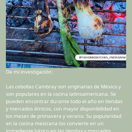
De mi investigación:
Las cebollas Cambray son originarias de México y
son populares en la cocina latinoamericana. Se
pueden encontrar durante todo el año en tiendas
y mercados étnicos, con mayor disponibilidad en
los meses de primavera y verano. Su popularidad
en la cocina mexicana los convierte en un
ingrediente básico en las tiendas y mercados