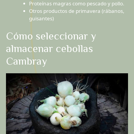
Proteínas magras como pescado y pollo.
Otros productos de primavera (rábanos,
guisantes)
Cómo seleccionar y
almacenar cebollas
Cambray