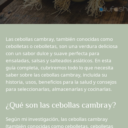
Las cebollas cambray, también conocidas como
cebolletas o cebolletas, son una verdura deliciosa
con un sabor dulce y suave perfecta para
ensaladas, salsas y salteados asiáticos. En esta
guía completa, cubriremos todo lo que necesita
saber sobre las cebollas cambray, incluida su
historia, usos, beneficios para la salud y consejos
para seleccionarlas, almacenarlas y cocinarlas.
¿Qué son las cebollas cambray?
Según mi investigación, las cebollas cambray
(también conocidas como cebolletas, cebolletas