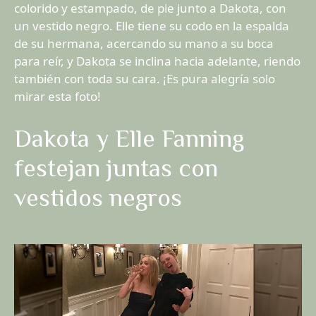
colorido y estampado, de pie junto a Dakota, con
un vestido negro. Elle tiene su codo en la espalda
de su hermana, acercando su mano a su boca
para reír, y Dakota se inclina hacia adelante, riendo
también con toda su cara. ¡Es pura alegría solo
mirar esta foto!
Dakota y Elle Fanning
festejan juntas con
vestidos negros