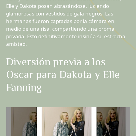
Elle y Dakota posan abrazándose, luciendo
glamorosas con vestidos de gala negros. Las
hermanas fueron captadas por la cámara en
medio de una risa, compartiendo una broma
privada. Esto definitivamente insinúa su estrecha
amistad.
Diversión previa a los
Oscar para Dakota y Elle
Fanning