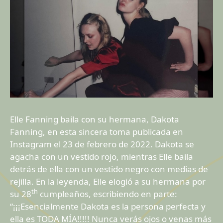
Elle Fanning baila con su hermana, Dakota
Fanning, en esta sincera toma publicada en
Instagram el 23 de febrero de 2022. Dakota se
agacha con un vestido rojo, mientras Elle baila
detrás de ella con un vestido negro con medias de
rejilla. En la leyenda, Elle elogió a su hermana por
th
su 28
cumpleaños, escribiendo en parte:
“¡¡¡Esencialmente Dakota es la persona perfecta y
ella es TODA MÍA!!!!! Nunca verás ojos o venas más