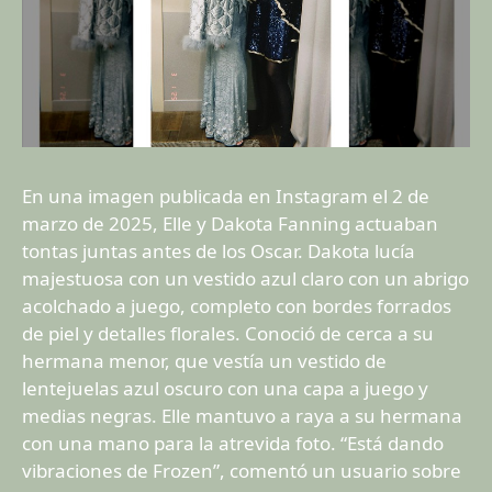
En una imagen publicada en Instagram el 2 de
marzo de 2025, Elle y Dakota Fanning actuaban
tontas juntas antes de los Oscar. Dakota lucía
majestuosa con un vestido azul claro con un abrigo
acolchado a juego, completo con bordes forrados
de piel y detalles florales. Conoció de cerca a su
hermana menor, que vestía un vestido de
lentejuelas azul oscuro con una capa a juego y
medias negras. Elle mantuvo a raya a su hermana
con una mano para la atrevida foto. “Está dando
vibraciones de Frozen”, comentó un usuario sobre