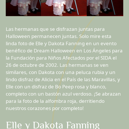
Las hermanas que se disfrazan juntas para
Halloween permanecen juntas. Solo mire esta
linda foto de Elle y Dakota Fanning en un evento
benéfico de Dream Halloween en Los Ángeles para
la Fundación para Niños Afectados por el SIDA el
26 de octubre de 2002. Las hermanas se ven
similares, con Dakota con una peluca rubia y un
lindo disfraz de Alicia en el País de las Maravillas, y
Elle con un disfraz de Bo Peep rosa y blanco,
completo con un bastón azul verdoso. ¡Se abrazan
para la foto de la alfombra roja, derritiendo
nuestros corazones por completo!
Elle y Dakota Fanning