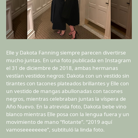
Elle y Dakota Fanning siempre parecen divertirse
mucho juntas. En una foto publicada en Instagram
el 31 de diciembre de 2018, ambas hermanas
vestían vestidos negros: Dakota con un vestido sin
tirantes con tacones plateados brillantes y Elle con
un vestido de mangas abullonadas con tacones
negros, mientras celebraban juntas la víspera de
Año Nuevo. En la atrevida foto, Dakota bebe vino
blanco mientras Elle posa con la lengua fuera y un
movimiento de mano “flotante”. “2019 aquí
vamoseeeeeeee”, subtituló la linda foto.