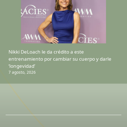
Nikki DeLoach le da crédito a este
entrenamiento por cambiar su cuerpo y darle
‘longevidad’
7 agosto, 2026