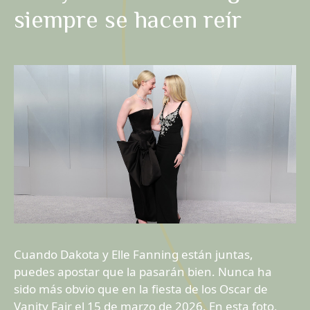
siempre se hacen reír
Cuando Dakota y Elle Fanning están juntas,
puedes apostar que la pasarán bien. Nunca ha
sido más obvio que en la fiesta de los Oscar de
Vanity Fair el 15 de marzo de 2026. En esta foto,