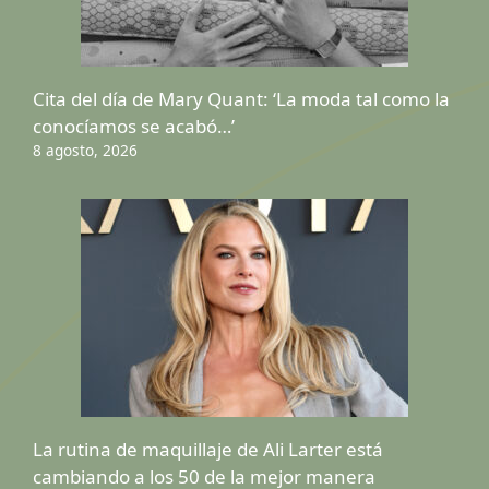
Cita del día de Mary Quant: ‘La moda tal como la
conocíamos se acabó…’
8 agosto, 2026
La rutina de maquillaje de Ali Larter está
cambiando a los 50 de la mejor manera