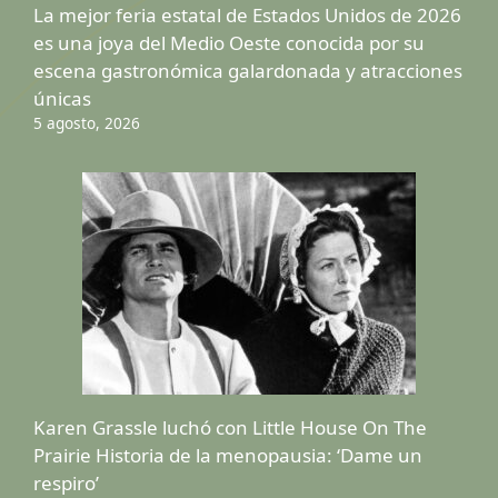
La mejor feria estatal de Estados Unidos de 2026
es una joya del Medio Oeste conocida por su
escena gastronómica galardonada y atracciones
únicas
5 agosto, 2026
Karen Grassle luchó con Little House On The
Prairie Historia de la menopausia: ‘Dame un
respiro’