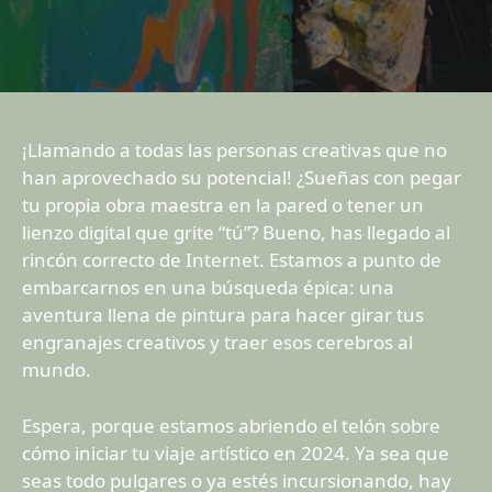
¡Llamando a todas las personas creativas que no
han aprovechado su potencial! ¿Sueñas con pegar
tu propia obra maestra en la pared o tener un
lienzo digital que grite “tú”? Bueno, has llegado al
rincón correcto de Internet. Estamos a punto de
embarcarnos en una búsqueda épica: una
aventura llena de pintura para hacer girar tus
engranajes creativos y traer esos cerebros al
mundo.
Espera, porque estamos abriendo el telón sobre
cómo iniciar tu viaje artístico en 2024. Ya sea que
seas todo pulgares o ya estés incursionando, hay